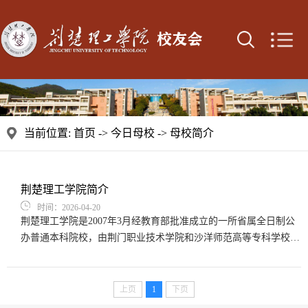
当前位置:
首页
->
今日母校
->
母校简介
荆楚理工学院简介
时间：2026-04-20
​荆楚理工学院是2007年3月经教育部批准成立的一所省属全日制公
办普通本科院校，由荆门职业技术学院和沙洋师范高等专科学校合
并组建而成，拥有40余年举办高等教育的历史。学校位于湖北省荆
门市中心城区白龙山下，依山傍水，风景秀美，历史文化底蕴深
厚，是一座山水园林式大学。校园教学科研设施完备，生活便利，
上页
1
下页
条件优良，占地面积2400余亩，校舍建筑面积38.07万平方米，教