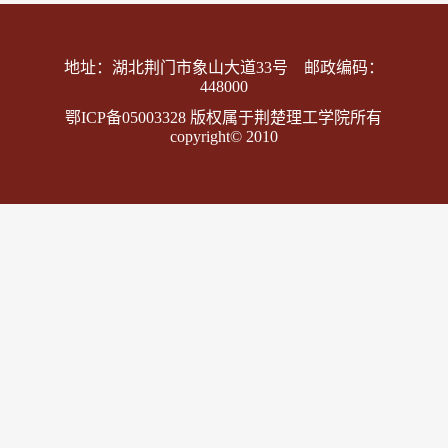
学科研仪器设备总值3.14亿元，馆藏中外文纸质图书169.9...
地址：湖北荆门市象山大道33号 邮政编码：
448000
鄂ICP备05003328 版权属于荆楚理工学院所有
copyright© 2010